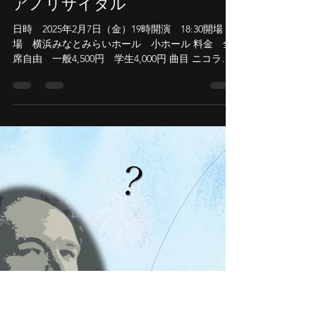
Momoka MASUDA
2024年9月25日
読了時間: 1分
増田桃香「オールメトネル」ピ
アノリサイタル
日時 2025年2月7日（金）19時開演 18:30開場 会
場 横浜みなとみらいホール 小ホール 料金 全
席自由 一般4,500円 学生4,000円 曲目 ニコラ
イ・メトネル ピアノソナタ 第１番 作品５ 忘
れられた調べ 第１集 作品38より 「回想ソナ
タ」...