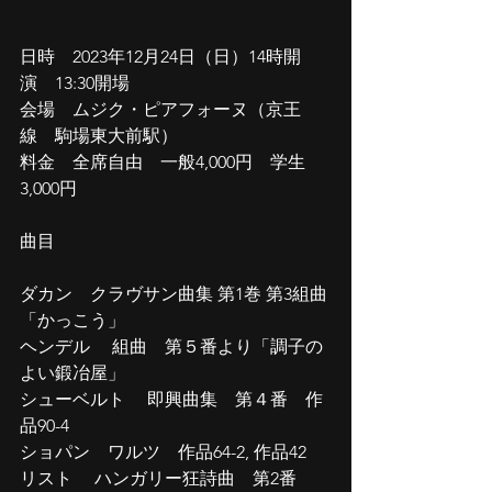
日時　2023年12月24日（日）14時開
演　13:30開場
会場　ムジク・ピアフォーヌ（京王
線　駒場東大前駅）
料金　全席自由　一般4,000円　学生
3,000円
曲目   
ダカン　クラヴサン曲集 第1巻 第3組曲
「かっこう」
ヘンデル　 組曲　第５番より「調子の
よい鍛冶屋」
シューベルト　 即興曲集　第４番　作
品90-4
ショパン　ワルツ　作品64-2, 作品42
リスト　 ハンガリー狂詩曲　第2番