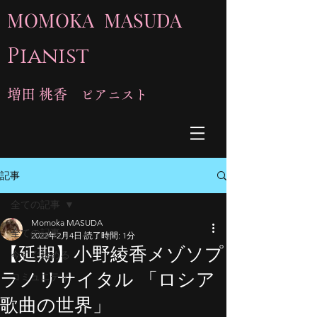
MOMOKA MASUDA
Pianist
増田 桃香
ピアニスト
記事
全ての記事
Momoka MASUDA
全ての記事
2022年2月4日
読了時間: 1分
【延期】小野綾香メゾソプ
今すぐ始める
ラノリサイタル 「ロシア
コミュニティ
歌曲の世界」