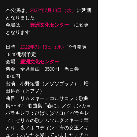
本公演は、
2022年7月13日（水）
に延期
となりました
会場は、「
豊洲文化センター
」に変更
となります
日時　
2022年7月13日（水）
19時開演　
18:40開場予定
会場　
豊洲文化センター
料金　全席自由　3500円　当日券　
3000円
出演　小野綾香（メゾソプラノ）、増
田桃香（ピアノ）
曲目　リムスキー＝コルサコフ：歌曲
集op.42，歌曲集「春に」／グリンカ＝
バラキレフ：ひばり(pソロ)／バラキレ
フ：セリムの歌／ムソルグスキー：茸
とり，夜／ボロディン：海の女王／キ
ュイ：あなたを愛していました／チャ